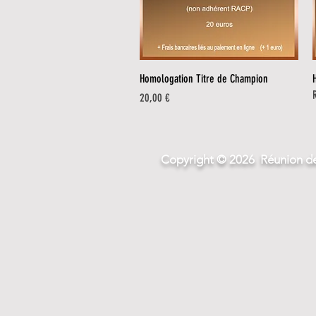
Aperçu rapide
Homologation Titre de Champion
Prix
20,00 €
Copyright © 2026 Réunion de