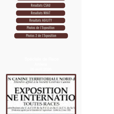
Resultats CSAU
Resultats NHAT
Resultats AGILITY
Photos de l'Exposition
Photos 2 de l'Exposition
Le juge est M. Christian Rei
Spéciale de Race
Les tests de comportement seront assurés par
Amiens
Monsieur Patrick Nazelli.
26 avril 2026