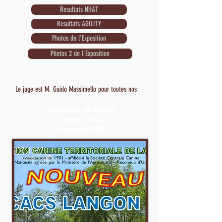
Resultats NHAT
Resultats AGILITY
Photos de l'Exposition
Photos 2 de l'Exposition
Le juge est M. Guido Massimello pour toutes nos
races. Un pot "Spécial" RACP est organisé.
Spéciale de Race
Une dégustation d'huitres aura lieu pour les
Langon CACS
propriétaires des chiens engagés à la spéciale du
12 octobre 2025
jour.