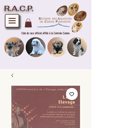
R.A.C.P.
Club de race officiel affilié à la Centrale Canine.