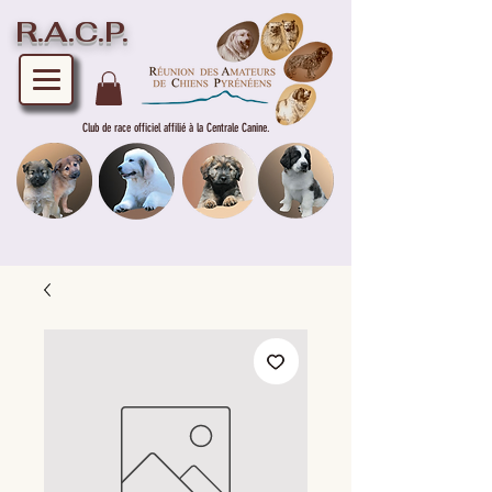
R.A.C.P.
Club de race officiel affilié à la Centrale Canine.