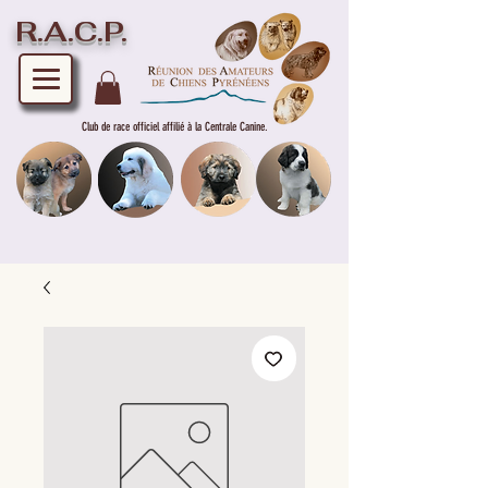
R.A.C.P.
Club de race officiel affilié à la Centrale Canine.